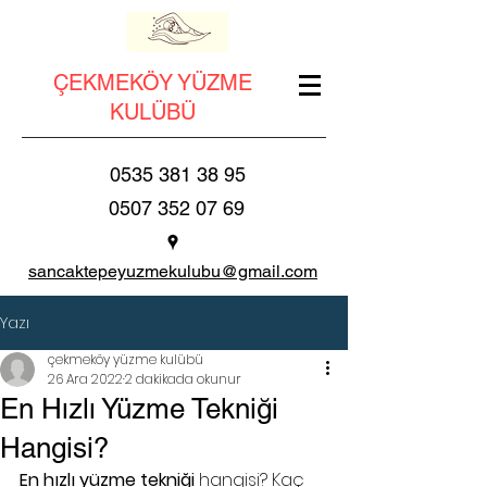
ÇEKMEKÖY YÜZME
KULÜBÜ
0535 381 38 95
0507 352 07 69
sancaktepeyuzmekulubu@gmail.com
Yazı
çekmeköy yüzme kulübü
26 Ara 2022
2 dakikada okunur
En Hızlı Yüzme Tekniği
Hangisi?
En hızlı yüzme tekniği
 hangisi? Kaç 