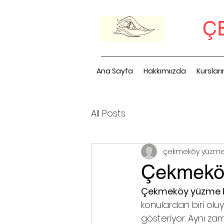
Ç
Ana Sayfa
Hakkımıızda
Kurslar
All Posts
çekmeköy yüzme
Çekmeköy
Çekmeköy yüzme ku
konulardan biri oluy
gösteriyor. Aynı za