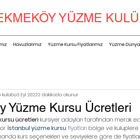
EKMEKÖY YÜZME KUL
ımız
Havuzlarımız
Yüzme Kursu Fiyatlarımız
Yüzme Dünya
 kulübü
3 Eyl 2022
2 dakikada okunur
 Yüzme Kursu Ücretleri
rsu ücretleri
 kursiyer adayları tarafından merak ed
or. 
İstanbul yüzme kursu
 fiyatları
 bölge ve kulüplere 
manda kurs seçenekleri ve seviyelere göre de fiyatlard