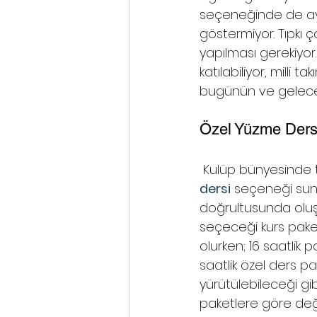
seçeneğinde de aylık
göstermiyor. Tıpkı 
yapılması gerekiyor
katılabiliyor, milli 
bugünün ve geleceğin
Özel Yüzme Dersi
 Kulüp bünyesinde 
dersi
 seçeneği sunu
doğrultusunda oluştu
seçeceği kurs paketi
olurken; 16 saatlik 
saatlik özel ders pa
yürütülebileceği gibi
paketlere göre değiş