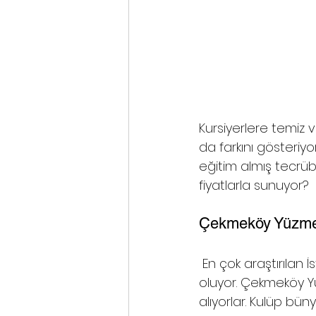
Kursiyerlere temiz 
da farkını gösteri
eğitim almış tecrübe
fiyatlarla sunuyor?
Çekmeköy Yüzme K
 En çok araştırılan İstanbul yüzme kursu seçenekleri çocuk ve yetişkinlere yönelik 
oluyor. Çekmeköy Yü
alıyorlar. Kulüp büny