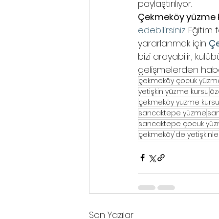
paylaştırılıyor. 
Çekmeköy yüzme ku
edebilirsiniz
. Eğitim
yararlanmak için 
Ç
bizi arayabilir, kul
gelişmelerden haber
çekmeköy çocuk yüzme
yetişkin yüzme kursu
öz
çekmeköy yüzme kurs
sancaktepe yüzme
sa
sancaktepe çocuk yüz
çekmeköy'de yetişkinle
Son Yazılar