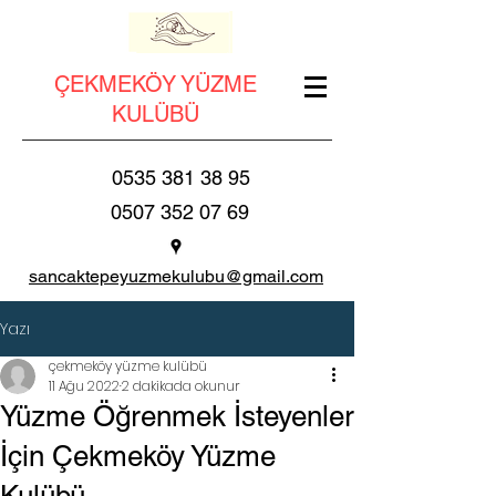
ÇEKMEKÖY YÜZME
KULÜBÜ
0535 381 38 95
0507 352 07 69
sancaktepeyuzmekulubu@gmail.com
Yazı
çekmeköy yüzme kulübü
11 Ağu 2022
2 dakikada okunur
Yüzme Öğrenmek İsteyenler
İçin Çekmeköy Yüzme